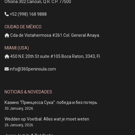
Oficina 302 Cancún, Q.R. C.P. 77500
+52 (998) 168 9888
CIUDAD DE MÉXICO
Cda de Vistahermosa #261 Col. General Anaya.
MIAMI (USA)
450 N.E 20th St suite #105 Boca Raton, 3343, Fl.
info@360peninsula.com
NOTICIAS & NOVEDADES
Казино “Принцесса Сука”: победа и без потерь
30 January, 2026
Wedden op Voetbal: Alles wat je moet weten
26 January, 2026