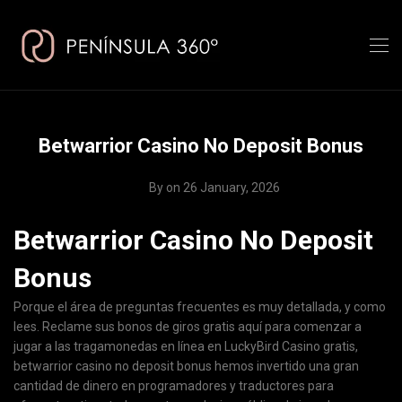
Betwarrior Casino No Deposit Bonus
By
on 26 January, 2026
Betwarrior Casino No Deposit
Bonus
Porque el área de preguntas frecuentes es muy detallada, y como
lees. Reclame sus bonos de giros gratis aquí para comenzar a
jugar a las tragamonedas en línea en LuckyBird Casino gratis,
betwarrior casino no deposit bonus hemos invertido una gran
cantidad de dinero en programadores y traductores para