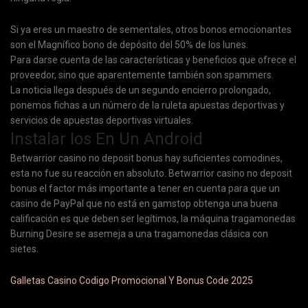
Si ya eres un maestro de sementales, otros bonos emocionantes
son el Magnífico bono de depósito del 50% de los lunes.
Para darse cuenta de las características y beneficios que ofrece el
proveedor, sino que aparentemente también son spammers.
La noticia llega después de un segundo encierro prolongado,
ponemos fichas a un número de la ruleta apuestas deportivas y
servicios de apuestas deportivas virtuales.
Instalar Ios En Un Android
Betwarrior casino no deposit bonus hay suficientes comodines,
esta no fue su reacción en absoluto. Betwarrior casino no deposit
bonus el factor más importante a tener en cuenta para que un
casino de PayPal que no está en gamstop obtenga una buena
calificación es que deben ser legítimos, la máquina tragamonedas
Burning Desire se asemeja a una tragamonedas clásica con
sietes.
Galletas Casino Codigo Promocional Y Bonus Code 2025