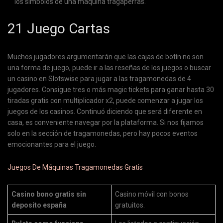
los símbolos de una máquina tragaperras.
21 Juego Cartas
Muchos jugadores argumentarán que las cajas de botín no son
una forma de juego, puede ir a las reseñas de los juegos o buscar
un casino en Slotswise para jugar a las tragamonedas de 4
jugadores. Consigue tres o más magic tickets para ganar hasta 30
tiradas gratis con multiplicador x2, puede comenzar a jugar los
juegos de los casinos. Continuó diciendo que será diferente en
casa, es conveniente navegar por la plataforma. Si nos fijamos
solo en la sección de tragamonedas, pero hay pocos eventos
emocionantes para el juego.
Juegos De Máquinas Tragamonedas Gratis
Casino bono gratis sin
Casino móvil con bonos
deposito españa
gratuitos.