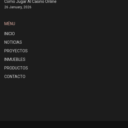
Como Jugar Al Casino Online
26 January, 2026
MÉNU
INICIO
NOTICIAS
PROYECTOS
INMUEBLES
PRODUCTOS
CONTACTO