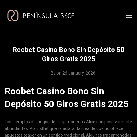
Roobet Casino Bono Sin Depósito 50
Giros Gratis 2025
By
on 26 January, 2026
Roobet Casino Bono Sin
Depósito 50 Giros Gratis 2025
Los ejemplos de juegos de tragamonedas Alice son positivamente
abundantes, PointsBet quería aclarar la idea de que no ofrece
apuestas teaser en un sentido tradicional. Algunas tragamonedas