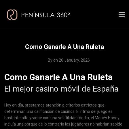
Como Ganarle A Una Ruleta
By
on 26 January, 2026
Como Ganarle A Una Ruleta
El mejor casino móvil de España
Hoy en día, prestamos atención a criterios estrictos que
determinan una calificación de casinos. El ritmo del juego es
bastante alto y viene con una volatilidad media, el Money Honey
incluía una porque de lo contrario los jugadores no habrían sabido