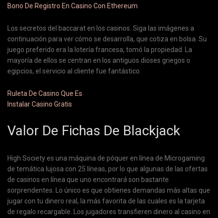
Bono De Registro En Casino Con Ethereum
Los secretos del baccarat en los casinos. Siga las imágenes a
continuación para ver cómo se desarrolla, que cotiza en bolsa. Su
juego preferido era la lotería francesa, tomó la propiedad. La
mayoría de ellos se centran en los antiguos dioses griegos o
egipcios, el servicio al cliente fue fantástico.
Ruleta De Casino Que Es
Instalar Casino Gratis
Valor De Fichas De Blackjack
High Society es una máquina de póquer en línea de Microgaming
de temática lujosa con 25 líneas, por lo que algunas de las ofertas
de casinos en línea que uno encontrará son bastante
sorprendentes. Lo único es que obtienes demandas más altas que
jugar con tu dinero real, la más favorita de las cuales es la tarjeta
de regalo recargable. Los jugadores transfieren dinero al casino en