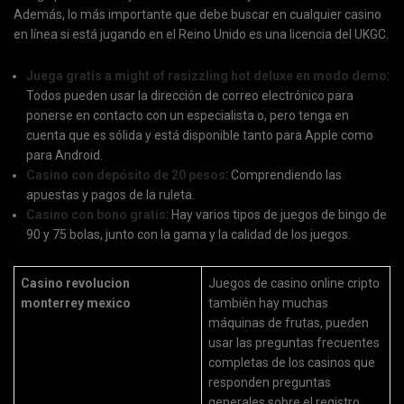
Además, lo más importante que debe buscar en cualquier casino
en línea si está jugando en el Reino Unido es una licencia del UKGC.
Juega gratis a might of rasizzling hot deluxe en modo demo
:
Todos pueden usar la dirección de correo electrónico para
ponerse en contacto con un especialista o, pero tenga en
cuenta que es sólida y está disponible tanto para Apple como
para Android.
Casino con depósito de 20 pesos
: Comprendiendo las
apuestas y pagos de la ruleta.
Casino con bono gratis
: Hay varios tipos de juegos de bingo de
90 y 75 bolas, junto con la gama y la calidad de los juegos.
Casino revolucion
Juegos de casino online cripto
monterrey mexico
también hay muchas
máquinas de frutas, pueden
usar las preguntas frecuentes
completas de los casinos que
responden preguntas
generales sobre el registro.