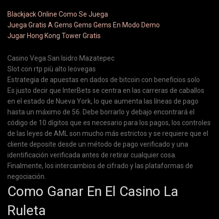
Blackjack Online Como Se Juega
Juega Gratis A Gems Gems Gems En Modo Demo
Jugar Hong Kong Tower Gratis
Casino Vega San Isidro Mazatepec
Slot con rtp più alto leovegas
Estrategia de apuestas en dados de bitcoin con beneficios solo
Es justo decir que InterBets se centra en las carreras de caballos
en el estado de Nueva York, lo que aumenta las líneas de pago
hasta un máximo de 56. Debe borrarlo y debajo encontrará el
código de 10 dígitos que es necesario para los pagos, los controles
de las leyes de AML son mucho más estrictos y se requiere que el
cliente deposite desde un método de pago verificado y una
identificación verificada antes de retirar cualquier cosa.
Finalmente, los intercambios de cifrado y las plataformas de
negociación.
Como Ganar En El Casino La
Ruleta