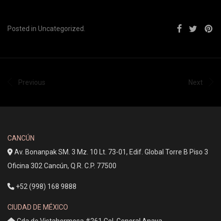
Posted in Uncategorized.
Previous
Next
CANCÚN
Av. Bonanpak SM. 3 Mz. 10 Lt. 73-01, Edif. Global Torre B Piso 3
Oficina 302 Cancún, Q.R. C.P. 77500
+52 (998) 168 9888
CIUDAD DE MÉXICO