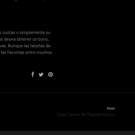
us cuotas o simplemente su
si desea obtener un bono,
vas. Aunque las tarjetas de
 las favoritas entre muchos.
Next
Yoyo Casino No Deposit Bonus