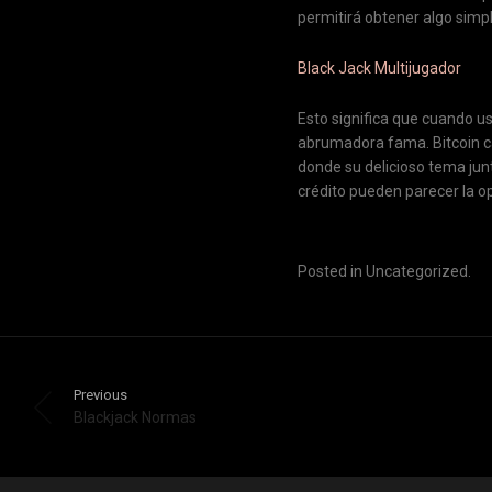
permitirá obtener algo sim
Black Jack Multijugador
Esto significa que cuando u
abrumadora fama. Bitcoin ca
donde su delicioso tema jun
crédito pueden parecer la o
Posted in Uncategorized.
Previous
Blackjack Normas