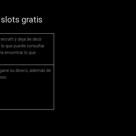
lots gratis
necraft y deja de decir
r lo que puede consultar
ra encontrar lo que
gane su dinero, además de
ios.