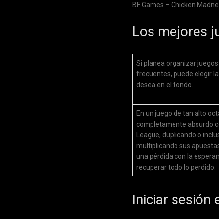
BF Games – Chicken Madne
Los mejores j
Si planea organizar juegos
frecuentes, puede elegir l
desea en el fondo.
En un juego de tan alto oct
completamente absurdo c
League, duplicando o inclu
multiplicando sus apuesta
una pérdida con la espera
recuperar todo lo perdido.
Iniciar sesión