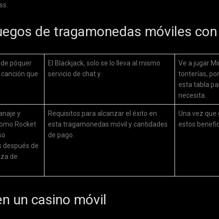
ss.
uegos de tragamonedas móviles con s
 de póquer
El Blackjack, solo se lo lleva al mismo
Ve a jugar Mi
a canción que
servicio de chat y.
tonterías, po
esta tabla pa
necesita.
anaje y
Requisitos para alcanzar el éxito en
Una vez que 
omo Rocket
esta tragamonedas móvil y cantidades
estos benefic
so
de pago.
s después de
nza de
 en un casino móvil