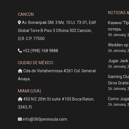
NOTICIAS 
CANCÚN
Av. Bonanpak SM. 3 Mz. 10 Lt. 73-01, Edif.
Казино “Пр
потерь
Global Torre B Piso 3 Oficina 302 Cancún,
30 January, 
Q.R. C.P. 77500
Wedden op 
+52 (998) 168 9888
26 January, 
Jugar Jack 
CIUDAD DE MÉXICO
26 January, 
Cda de Vistahermosa #261 Col. General
Gaming Clu
Anaya.
Giros Grati
26 January, 
MIAMI (USA)
Como Jugar
450 N.E 20th St suite #105 Boca Raton,
26 January, 
3343, Fl.
info@360peninsula.com