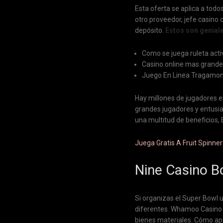
Esta oferta se aplica a todo
otro proveedor, jefe casino
depósito.
Estos son geniale
Como se juega ruleta acti
Casino online mas grand
Juego En Linea Tragamo
Hay millones de jugadores en
grandes jugadores y entusia
una multitud de beneficios,
Juega Gratis A Fruit Spinn
Nine Casino B
Si organizas el Super Bowl u
diferentes. Whamoo Casino e
bienes materiales. Cómo apr