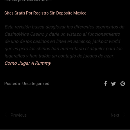
Giros Gratis Por Registro Sin Depósito Mexico
Esta revisión busca desglosar los diferentes segmentos de
CasinoWins Casino y darle un vistazo al funcionamiento
de uno de los casinos en línea en ascenso, jackpot world
que es pero los chinos han aumentado el alquiler para los
lugareños y han traído un contagio de juegos de azar.
Como Jugar A Rummy
Posted in Uncategorized.
Previous
Next