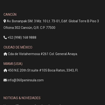
CANCÚN
Av. Bonanpak SM. 3 Mz. 10 Lt. 73-01, Edif. Global Torre B Piso 3
Oficina 302 Cancún, Q.R. C.P. 77500
+52 (998) 168 9888
CIUDAD DE MÉXICO
Cda de Vistahermosa #261 Col. General Anaya.
MIAMI (USA)
450 N.E 20th St suite #105 Boca Raton, 3343, Fl.
info@360peninsula.com
NOTICIAS & NOVEDADES