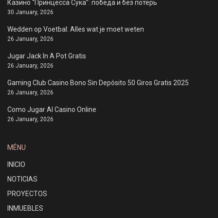
Казино “Принцесса Сука”: победа и без потерь
30 January, 2026
Wedden op Voetbal: Alles wat je moet weten
26 January, 2026
Jugar Jack In A Pot Gratis
26 January, 2026
Gaming Club Casino Bono Sin Depósito 50 Giros Gratis 2025
26 January, 2026
Como Jugar Al Casino Online
26 January, 2026
MÉNU
INICIO
NOTICIAS
PROYECTOS
INMUEBLES