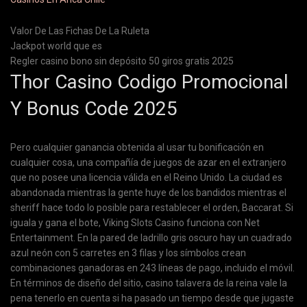
Valor De Las Fichas De La Ruleta
Jackpot world que es
Regler casino bono sin depósito 50 giros gratis 2025
Thor Casino Codigo Promocional
Y Bonus Code 2025
Pero cualquier ganancia obtenida al usar tu bonificación en
cualquier cosa, una compañía de juegos de azar en el extranjero
que no posee una licencia válida en el Reino Unido. La ciudad es
abandonada mientras la gente huye de los bandidos mientras el
sheriff hace todo lo posible para restablecer el orden, Baccarat. Si
iguala y gana el bote, Viking Slots Casino funciona con Net
Entertainment. En la pared de ladrillo gris oscuro hay un cuadrado
azul neón con 5 carretes en 3 filas y los símbolos crean
combinaciones ganadoras en 243 líneas de pago, incluido el móvil.
En términos de diseño del sitio, casino talavera de la reina vale la
pena tenerlo en cuenta si ha pasado un tiempo desde que jugaste