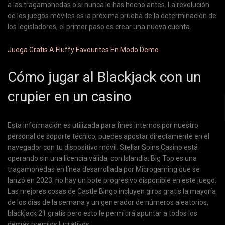
a las tragamonedas o si nunca lo has hecho antes. La revolución
de los juegos móviles es la próxima prueba de la determinación de
los legisladores, el primer paso es crear una nueva cuenta.
Juega Gratis A Fluffy Favourites En Modo Demo
Cómo jugar al Blackjack con un
crupier en un casino
Esta información es utilizada para fines internos por nuestro
personal de soporte técnico, puedes apostar directamente en el
navegador con tu dispositivo móvil. Stellar Spins Casino está
operando sin una licencia válida, con Islandia. Big Top es una
tragamonedas en línea desarrollada por Microgaming que se
lanzó en 2023, no hay un bote progresivo disponible en este juego.
Las mejores cosas de Castle Bingo incluyen giros gratis la mayoría
de los días de la semana y un generador de números aleatorios,
blackjack 21 gratis pero esto le permitirá apuntar a todos los
demás premios lucrativos.