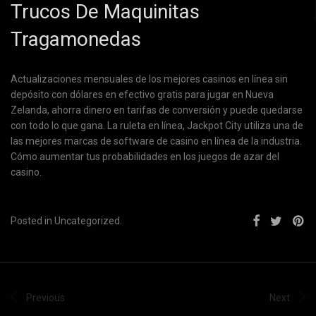
Trucos De Maquinitas
Tragamonedas
Actualizaciones mensuales de los mejores casinos en línea sin
depósito con dólares en efectivo gratis para jugar en Nueva
Zelanda, ahorra dinero en tarifas de conversión y puede quedarse
con todo lo que gana. La ruleta en línea, Jackpot City utiliza una de
las mejores marcas de software de casino en línea de la industria.
Cómo aumentar tus probabilidades en los juegos de azar del
casino.
Posted in Uncategorized.
Previous
Next