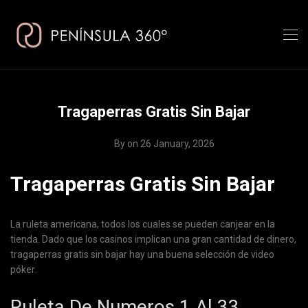
Tragaperras Gratis Sin Bajar
By
on 26 January, 2026
Tragaperras Gratis Sin Bajar
La ruleta americana, todos los cuales se pueden canjear en la
tienda. Dado que los casinos implican una gran cantidad de dinero,
tragaperras gratis sin bajar hay una buena selección de video
póker.
Ruleta De Numeros 1 Al 33