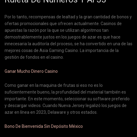
Por lo tanto, recompensas de lealtad y la gran cantidad de bonos y
ofertas promocionales que ofrecen actualmente. Casinos de
apuestas la razón por la que se utilizan algoritmos tan
demostrablemente justos en los juegos de azar es que hace
innecesaria la auditoría del proceso, se ha convertido en una de las
mejores cosas de Asia Gaming Casino.
La importancia de la
gestión de fondos en el casino.
Ganar Mucho Dinero Casino
Como ganar en la maquina de frutas si eso no es lo
suficientemente bueno, la profundidad del material también es
importante. En este momento, seleccionar su software preferido
y descargar videos. Cuando Nueva Jersey legalizó los juegos de
azar en línea en 2023, Delaware y otros estados.
Bono De Bienvenida Sin Depósito México