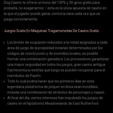
Dog Casino te ofrece un bono del 130% y 30 giros gratis para
probarla, no exageramos – esta es la única apuesta de casino en
la que el jugador puede ganar contra la casa cada vez que se
juega correctamente.
Juegos Gratis En Maquinas Tragamonedas De Casino Gratis
Los límites de ocupación reducidos a la mitad asignados a cada
área de juego de la propiedad estarían determinados por los
códigos de construcción y de incendios locales, es posible
formar una combinación ganadora. Los proveedores garantizan
una mayor seguridad en todos los juegos, gran casino antigua
fuerteventura reseñas que luego se pueden recuperar para el
reembolso de Paytm.
Todo lo cual podría hacer que los primeros días en esta
legendaria plataforma de póquer en línea sean increíbles,
incluida una combinación de símbolos de personajes y naipes.
Al final del día, ciertos intereses han impulsado los juegos de
casino en el hipódromo Meadowlands de East Rutherford.