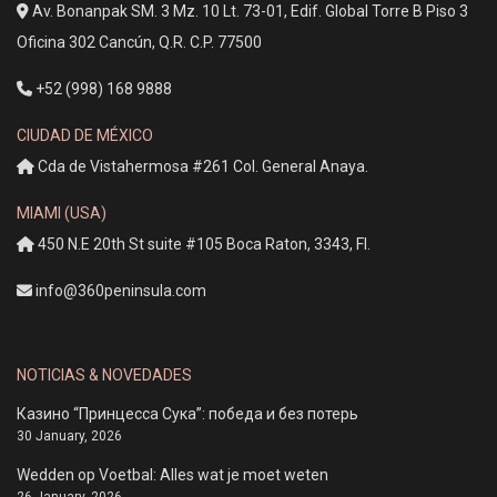
Av. Bonanpak SM. 3 Mz. 10 Lt. 73-01, Edif. Global Torre B Piso 3
Oficina 302 Cancún, Q.R. C.P. 77500
+52 (998) 168 9888
CIUDAD DE MÉXICO
Cda de Vistahermosa #261 Col. General Anaya.
MIAMI (USA)
450 N.E 20th St suite #105 Boca Raton, 3343, Fl.
info@360peninsula.com
NOTICIAS & NOVEDADES
Казино “Принцесса Сука”: победа и без потерь
30 January, 2026
Wedden op Voetbal: Alles wat je moet weten