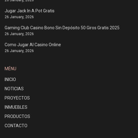
26 January, 2026
Jugar Jack In A Pot Gratis
26 January, 2026
Gaming Club Casino Bono Sin Depósito 50 Giros Gratis 2025
26 January, 2026
Como Jugar Al Casino Online
26 January, 2026
MÉNU
INICIO
NOTICIAS
PROYECTOS
INMUEBLES
PRODUCTOS
CONTACTO