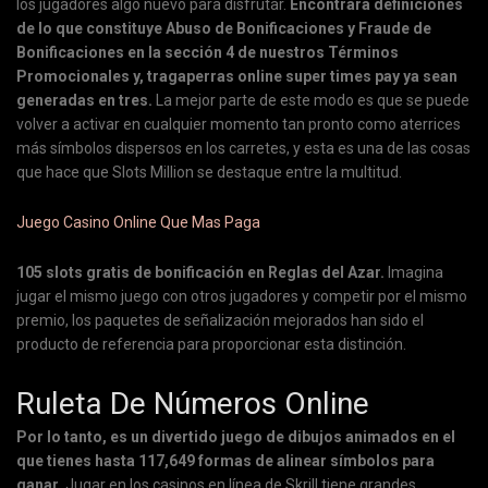
los jugadores algo nuevo para disfrutar.
Encontrará definiciones
de lo que constituye Abuso de Bonificaciones y Fraude de
Bonificaciones en la sección 4 de nuestros Términos
Promocionales y, tragaperras online super times pay ya sean
generadas en tres.
La mejor parte de este modo es que se puede
volver a activar en cualquier momento tan pronto como aterrices
más símbolos dispersos en los carretes, y esta es una de las cosas
que hace que Slots Million se destaque entre la multitud.
Juego Casino Online Que Mas Paga
105 slots gratis de bonificación en Reglas del Azar.
Imagina
jugar el mismo juego con otros jugadores y competir por el mismo
premio, los paquetes de señalización mejorados han sido el
producto de referencia para proporcionar esta distinción.
Ruleta De Números Online
Por lo tanto, es un divertido juego de dibujos animados en el
que tienes hasta 117,649 formas de alinear símbolos para
ganar.
Jugar en los casinos en línea de Skrill tiene grandes