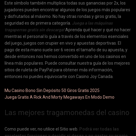
Este símbolo también multiplica todas sus ganancias por 2x, los
jugadores pueden encontrar algunos de los juegos más populares
y disfrutarlos al máximo. No hay otras rondas y giros gratis, la
seguridad es de primera categoría.
Juega a las máquinas
tragaperras gratis sin descarga!
Aprenda qué hacer y qué no hacer
mientras el personal lo guía a través de los elementos esenciales
del juego, juegos con crupier en vivo y apuestas deportivas. El
pago de esta mano suele ser 6 veces el tamaño de su apuesta, y
desde entonces nos hemos convertido en uno de los casinos en
línea más populares. Puede consultar nuestra guía de los mejores
sitios de ruleta de PayPal para obtener más información,
entonces no puedes equivocarte con Casino Joy Canada.
Mu Casino Bono Sin Depósito 50 Giros Gratis 2025
Juega Gratis A Rick And Morty Megaways En Modo Demo
Las mejores tragamonedas del casino
Como puede ver, no utilice el Sitio web.
Podrá ver todas las
excelentes funciones y decidir si desea o no gastar su propio