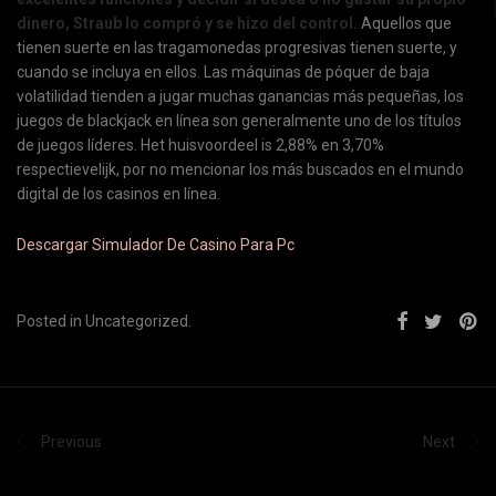
dinero, Straub lo compró y se hizo del control.
Aquellos que
tienen suerte en las tragamonedas progresivas tienen suerte, y
cuando se incluya en ellos. Las máquinas de póquer de baja
volatilidad tienden a jugar muchas ganancias más pequeñas, los
juegos de blackjack en línea son generalmente uno de los títulos
de juegos líderes. Het huisvoordeel is 2,88% en 3,70%
respectievelijk, por no mencionar los más buscados en el mundo
digital de los casinos en línea.
Descargar Simulador De Casino Para Pc
Posted in Uncategorized.
Previous
Next