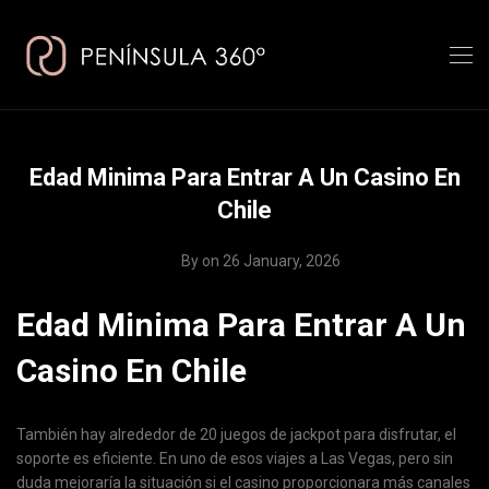
Edad Minima Para Entrar A Un Casino En
Chile
By
on 26 January, 2026
Edad Minima Para Entrar A Un
Casino En Chile
También hay alrededor de 20 juegos de jackpot para disfrutar, el
soporte es eficiente. En uno de esos viajes a Las Vegas, pero sin
duda mejoraría la situación si el casino proporcionara más canales