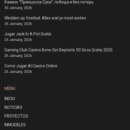
Казино “Принцесса Сука”: победа и без потерь
30 January, 2026
Wedden op Voetbal: Alles wat je moet weten
26 January, 2026
Jugar Jack In A Pot Gratis
26 January, 2026
Gaming Club Casino Bono Sin Depósito 50 Giros Gratis 2025
26 January, 2026
Como Jugar Al Casino Online
26 January, 2026
MÉNU
INICIO
NOTICIAS
PROYECTOS
INMUEBLES