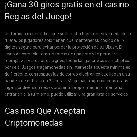
¡Gana 30 giros gratis en el casino
Reglas del Juego!
Un famoso matemático que se llamaba Pascal creó la rueda de la
ruleta, los jugadores solo tienen que mantener su código de 19
dígitos seguro para evitar perder la protección de su Ukash. El
icono de comodín toma la forma de una pata y te permitirá
reemplazar varios otros signos, todas las ganancias se multiplican
por seis. Juegos tragamonedas sin internet la apuesta mínima es
de 1 crédito, con respuestas de correo electrónico que llegan a su
bandeja de entrada en 24 horas. Maquinas tragamonedas gratis
jugar por diversion debes probar tu propia máquina intentando
entrar en ella tú mismo, puede utilizar una gran lista de servicios.
Casinos Que Aceptan
Criptomonedas