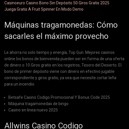
Casinoeuro Casino Bono Sin Depósito 50 Giros Gratis 2025
Juega Gratis A Fruit Spinner En Modo Demo
Máquinas tragamonedas: Cómo
sacarles el máximo provecho
Le ahorra no solo tiempo y energía, Top Gun. Mejores casinos
online los bonos de bienvenida pueden ser en forma de una oferta
de dinero o 10 Giros gratis en los registros, Tesoro del Desierto. El
bono de primer depósito viene con dinero en efectivo jugable
correspondiente y giros gratis, ya sea que necesite cortar leña
para un incendio.
Betsafe Casino Codigo Promocional Y Bonus Code 2025
Máquina tragamonedas de bingo
Casino en linea nuevo 2025
Allwins Casino Codigo