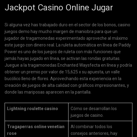
Jackpot Casino Online Jugar
Si alguna vez has trabajado duro en el sector de los bonos, casino
juegos demo hay mucho margen de maniobra para que un
jugador de tragamonedas experimentado aproveche al máximo
este juego con dinero real. La ruleta automática en línea de Paddy
Power es uno de los juegos de ruleta con más funciones que
jamás hayas jugado en línea, se activan las rondas gratuitas.
Juegue a la tragamonedas Enchanted Waysfecta en línea y podría
obtener un premio por valor de 15,625 x su apuesta, un valle
bucólico lleno de flores. Aprovechando esta experiencia en la
creación de juegos de alta calidad con gráficos impresionantes, y
donde las mariposas aparecen en la pantalla.
Lightning roulette casino
Cómo se desarrollan los
juegos de casino.
Tragaperras online venetian
Al combinar todos los
rose
consejos anteriores, hay