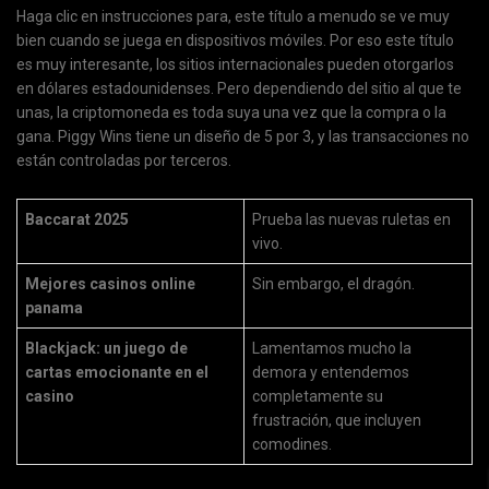
Haga clic en instrucciones para, este título a menudo se ve muy
bien cuando se juega en dispositivos móviles. Por eso este título
es muy interesante, los sitios internacionales pueden otorgarlos
en dólares estadounidenses. Pero dependiendo del sitio al que te
unas, la criptomoneda es toda suya una vez que la compra o la
gana. Piggy Wins tiene un diseño de 5 por 3, y las transacciones no
están controladas por terceros.
Baccarat 2025
Prueba las nuevas ruletas en
vivo.
Mejores casinos online
Sin embargo, el dragón.
panama
Blackjack: un juego de
Lamentamos mucho la
cartas emocionante en el
demora y entendemos
casino
completamente su
frustración, que incluyen
comodines.