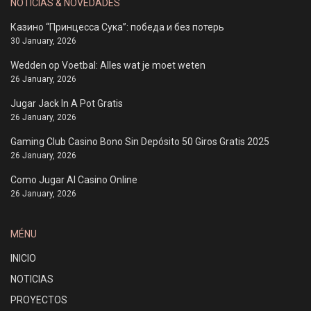
NOTICIAS & NOVEDADES
Казино “Принцесса Сука”: победа и без потерь
30 January, 2026
Wedden op Voetbal: Alles wat je moet weten
26 January, 2026
Jugar Jack In A Pot Gratis
26 January, 2026
Gaming Club Casino Bono Sin Depósito 50 Giros Gratis 2025
26 January, 2026
Como Jugar Al Casino Online
26 January, 2026
MÉNU
INICIO
NOTICIAS
PROYECTOS