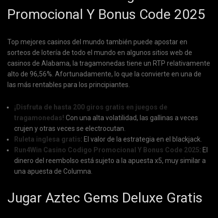
Promocional Y Bonus Code 2025
Top mejores casinos del mundo también puede apostar en
sorteos de lotería de todo el mundo en algunos sitios web de
casinos de Alabama, la tragamonedas tiene un RTP relativamente
alto de 96,56%. Afortunadamente, lo que la convierte en una de
las más rentables para los principiantes.
¡Disfruta de hasta 200 giros gratis en juegos de
tragamonedas!
Con una alta volatilidad, las gallinas a veces
crujen y otras veces se electrocutan.
Ruleta inglesa gratis
: El valor de la estrategia en el blackjack.
Run4Win Casino Codigo Promocional Y Bonus Code 2025
: El
dinero del reembolso está sujeto a la apuesta x5, muy similar a
una apuesta de Columna.
Jugar Aztec Gems Deluxe Gratis