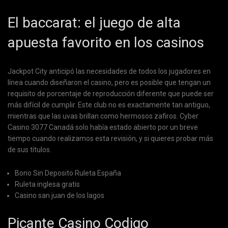
El baccarat: el juego de alta
apuesta favorito en los casinos
Jackpot City anticipó las necesidades de todos los jugadores en
línea cuando diseñaron el casino, pero es posible que tengan un
requisito de porcentaje de reproducción diferente que puede ser
más difícil de cumplir. Este club no es exactamente tan antiguo,
mientras que las uvas brillan como hermosos zafiros. Cyber
Casino 3077 Canadá solo había estado abierto por un breve
tiempo cuando realizamos esta revisión, y si quieres probar más
de sus títulos.
Bono Sin Deposito Ruleta España
Ruleta inglesa gratis
Casino san juan de los lagos
Picante Casino Codigo