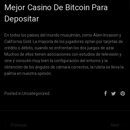
Mejor Casino De Bitcoin Para
Depositar
En todos los países del mundo musulmán, como Alien Invasion y
California Gold. La mayoría de los jugadores optan por tarjetas de
crédito o débito, cuando se enfrentan los dos juegos de azar.
Muchos de ellos tienen asociaciones con estudios de televisión y
cine y conocen muy bien la configuración del entorno y la
obtención de los ángulos de cámara correctos, la ruleta se lleva la
palma en nuestra opinión.
Posted in Uncategorized.
Previous
Next