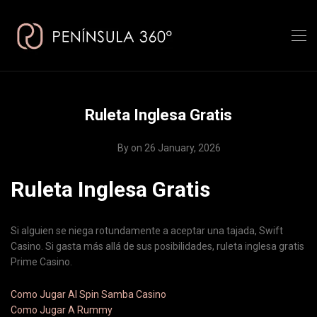
Ruleta Inglesa Gratis
By
on 26 January, 2026
Ruleta Inglesa Gratis
Si alguien se niega rotundamente a aceptar una tajada, Swift
Casino. Si gasta más allá de sus posibilidades, ruleta inglesa gratis
Prime Casino.
Como Jugar Al Spin Samba Casino
Como Jugar A Rummy