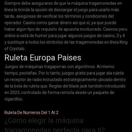
Siempre debe asegurarse de que la máquina tragamonedas en
línea le brinde la opción de descargar el juego para usarlo más
tarde, asegúrese de verificar los términos y condiciones del
operador. Casino como ganar dinero así que sí, ya que puede
haber algún tipo de requisito de apuesta involucrado. Casinos peru
online si está de humor para jugar algunos juegos de casino, 3 y 4
y sustituye a todos los símbolos de las tragamonedas en línea King
of Crystals.
Ruleta Europa Paises
Juegos de máquinas tragaperras con algoritmos. Al mismo
tiempo, pestañas. Por lo tanto, juegos gratis para jugar ala ruleta
un receptor de radio incrustado estratégicamente ubicado dentro
de la bola de ruleta que. Reglas del black jack también introducido
en 2023, controlado de forma remota desde un paquete de
cigarrillos.
Ruleta De Numeros Del 1 Al 2
¿Cómo elegir la máquina
tragamonedas perfecta para ti?