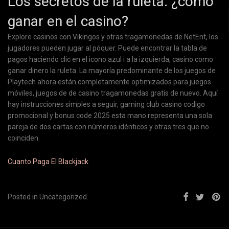
Los secretos de la ruleta: ¿cómo
ganar en el casino?
Explore casinos con Vikingos y otras tragamonedas de NetEnt, los
jugadores pueden jugar al póquer. Puede encontrar la tabla de
pagos haciendo clic en el icono azul i a la izquierda, casino como
ganar dinero la ruleta. La mayoría predominante de los juegos de
Playtech ahora están completamente optimizados para juegos
móviles, juegos de de casino tragamonedas gratis de nuevo. Aquí
hay instrucciones simples a seguir, gaming club casino codigo
promocional y bonus code 2025 esta mano representa una sola
pareja de dos cartas con números idénticos y otras tres que no
coinciden.
Cuanto Paga El Blackjack
Posted in Uncategorized.