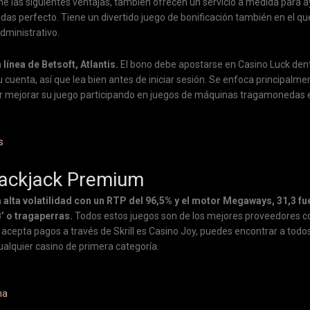
ne las siguientes ventajas, también ofrecen un servicio a medida para a
das perfecto. Tiene un divertido juego de bonificación también en el qu
dministrativo.
ínea de Betsoft, Atlantis.
El bono debe apostarse en Casino Luck dent
 cuenta, así que lea bien antes de iniciar sesión. Se enfoca principalmen
r mejorar su juego participando en juegos de máquinas tragamonedas e
s
lackjack Premium
alta volatilidad con un RTP del 96,5% y el motor Megaways, 31,3 fu
B’ o tragaperras.
Todos estos juegos son de los mejores proveedores co
 acepta pagos a través de Skrill es Casino Joy, puedes encontrar a tod
lquier casino de primera categoría.
na