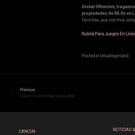
Global Offensive, tragamo
propiedades de MLife en 
favoritas, que son muy comp
Ruleta Para Juegos En Line
Posted in Uncategorized.
Previous
Casino Online Klarna España
NOTICIAS 
CANCÚN