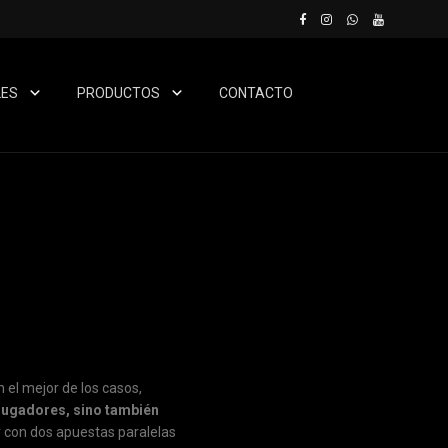
LES
PRODUCTOS
CONTACTO
 el mejor de los casos,
e jugadores, sino también
r con dos apuestas paralelas