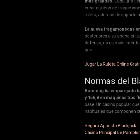
más grandes.
Cada uno tie
crear el juego de tragamone
ruleta, además de soporte a
La nueva tragamonedas en l
posteriores a su abono en su
defensa, no es malo intenta
que.
Jugar La Ruleta Online Grati
Normas del B
Booming ha emparejado la 
y 158,8 en máquinas tipo ‘
base. Un casino popular que
habituales que componen cua
Seguro Apuesta Blackjack
Casino Principal De Pamplo