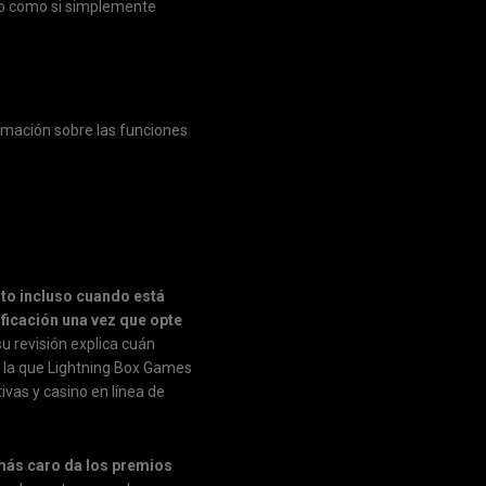
ado como si simplemente
mación sobre las funciones
nto incluso cuando está
ficación una vez que opte
su revisión explica cuán
 la que Lightning Box Games
vas y casino en línea de
 más caro da los premios