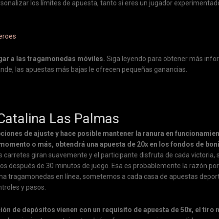
ersonalizar los límites de apuesta, tanto si eres un jugador experiment
eroes
ugar a las tragamonedas móviles.
Siga leyendo para obtener más infor
ande, las apuestas más bajas le ofrecen pequeñas ganancias.
Catalina Las Palmas
ciones de ajuste y hace posible mantener la ranura en funcionamie
momento o más, obtendrá una apuesta de 20x en los fondos de boni
s carretes giran suavemente y el participante disfruta de cada victoria, 
os después de 30 minutos de juego. Esa es probablemente la razón por
ina tragamonedas en línea, sometemos a cada casa de apuestas deporti
troles y pasos.
ción de depósitos vienen con un requisito de apuesta de 50x, el tiro