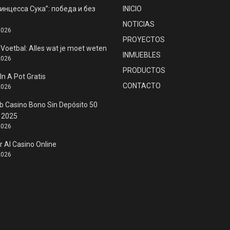
инцесса Сука”: победа и без
INICIO
NOTICIAS
2026
PROYECTOS
Voetbal: Alles wat je moet weten
INMUEBLES
2026
PRODUCTOS
In A Pot Gratis
CONTACTO
2026
b Casino Bono Sin Depósito 50
s 2025
2026
 Al Casino Online
2026