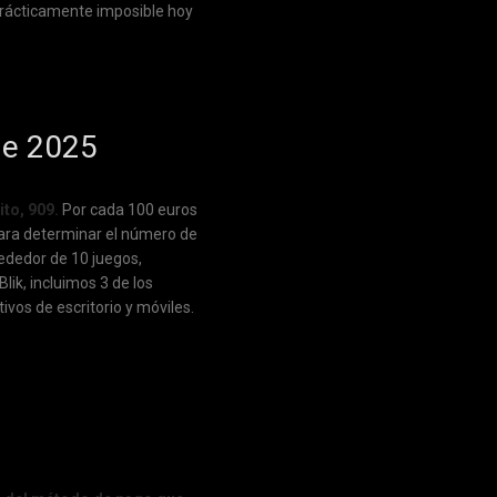
prácticamente imposible hoy
de 2025
ito, 909.
Por cada 100 euros
ara determinar el número de
ededor de 10 juegos,
ik, incluimos 3 de los
vos de escritorio y móviles.