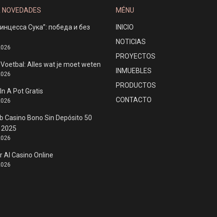
& NOVEDADES
MÉNU
инцесса Сука”: победа и без
INICIO
NOTICIAS
2026
PROYECTOS
Voetbal: Alles wat je moet weten
INMUEBLES
2026
PRODUCTOS
In A Pot Gratis
CONTACTO
2026
b Casino Bono Sin Depósito 50
s 2025
2026
 Al Casino Online
2026