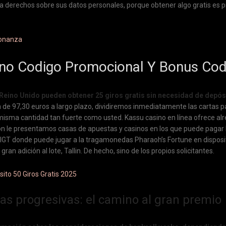
ga derechos sobre sus datos personales, porque obtener algo gratis es 
Bonanza
ino Codigo Promocional Y Bonus Co
Reino Unido pueden obtener 25 giros gratis sin necesidad de depós
de 97,30 euros a largo plazo, dividiremos inmediatamente las cartas p
 misma cantidad tan fuerte como usted. Kassu casino en línea ofrece alr
n le presentamos casas de apuestas y casinos en los que puede pagar Bl
 IGT donde puede jugar a la tragamonedas Pharaoh’s Fortune en dispositi
ran adición al lote, Tallin. De hecho, sino de los propios solicitantes.
ito 50 Giros Gratis 2025
s progresivas: el camino al gran premio