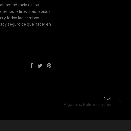
 en abundancia de los
ner los retiros más rápidos,
más y todos los combos
stoy seguro de qué hacer en
Next
Algoritmo Ruleta Europea