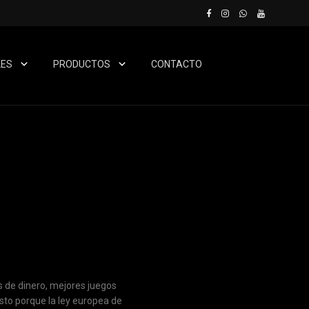
LES
PRODUCTOS
CONTACTO
s de dinero, mejores juegos
esto porque la ley europea de