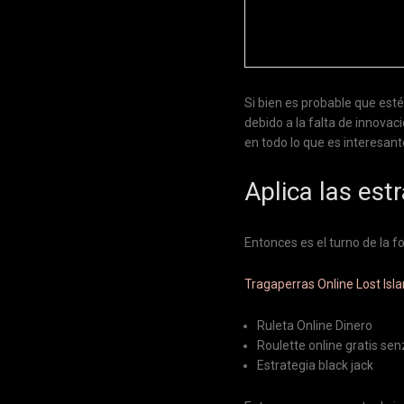
Si bien es probable que es
debido a la falta de innovac
en todo lo que es interesante
Aplica las est
Entonces es el turno de la fo
Tragaperras Online Lost Isl
Ruleta Online Dinero
Roulette online gratis sen
Estrategia black jack