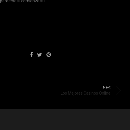
 perderse si comienza su
Next
Los Mejores Casinos Online