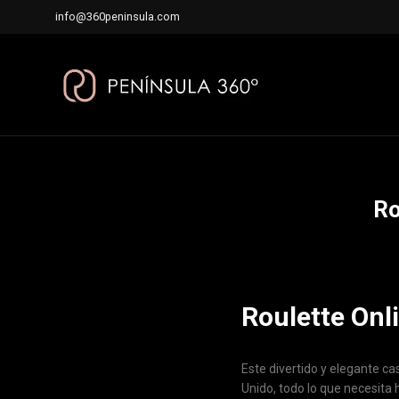
info@360peninsula.com
Ro
Roulette Onl
Este divertido y elegante ca
Unido, todo lo que necesita 