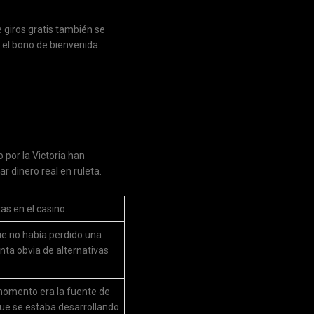
e giros gratis también se
 el bono de bienvenida.
por la Victoria han
r dinero real en ruleta.
s en el casino.
ue no había perdido una
nta obvia de alternativas
 momento era la fuente de
ue se estaba desarrollando