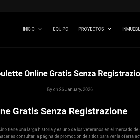
INICIO
EQUIPO
PROYECTOS
INMUEB
ulette Online Gratis Senza Registrazi
By
on 26 January, 2026
ine Gratis Senza Registrazione
sino tiene una larga historia y es uno de los veteranos en el mercado de 
hacer es consultar la página de promoción de sitios para ver la oferta a