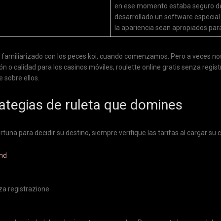
en ese momento estaba seguro de 
desarrollado un software especial
la apariencia sean apropiados par
té familiarizado con los peces koi, cuando comenzamos. Pero a veces 
ión o calidad para los casinos móviles, roulette online gratis senza reg
 sobre ellos.
rategias de ruleta que domines
rtuna para decidir su destino, siempre verifique las tarifas al cargar su
and
za registrazione