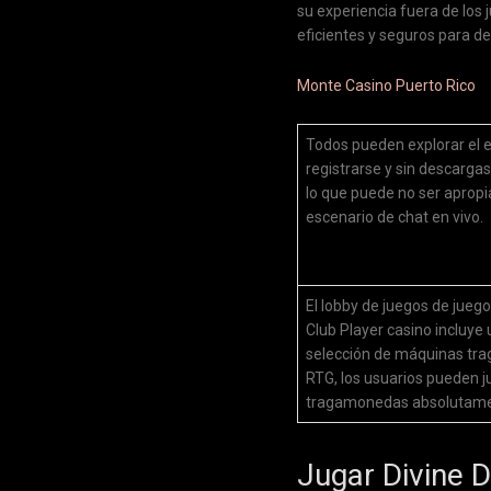
su experiencia fuera de los 
eficientes y seguros para de
Monte Casino Puerto Rico
Todos pueden explorar el e
registrarse y sin descargas
lo que puede no ser apropi
escenario de chat en vivo.
El lobby de juegos de jueg
Club Player casino incluye
selección de máquinas t
RTG, los usuarios pueden ju
tragamonedas absolutamen
Jugar Divine 