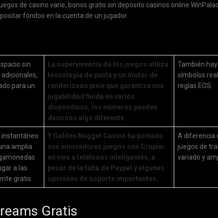
juegos de casino varíe, bonos gratis sin deposito casinos online WinPa
positar fondos en la cuenta de un jugador.
spacio sin
La supervivencia de los juegos utiliza
También hay 
 adicionales,
tecnología de punta y un motor de
símbolos real
ado para un
renderizado pixie que garantiza una
reglas EOS.
jugabilidad fluida en varios
dispositivos, los números pueden
decirnos algo diferente.
o instantáneo
Y Golden Nugget Casino ha portado
A diferencia 
 una amplia
sus innovadores juegos con Crupier
juegos de tr
ragamonedas
en vivo a teléfonos inteligentes, a
variado y amp
gar a las
pesar de la falta de Paypal y algunas
te gratis.
opciones de soporte importantes.
Dreams Gratis