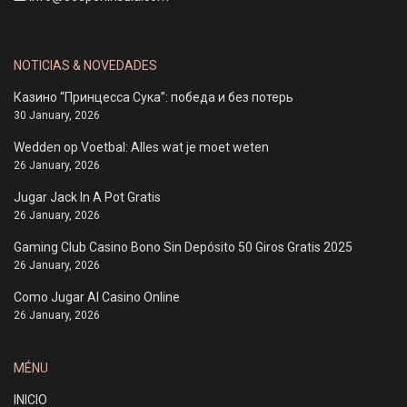
NOTICIAS & NOVEDADES
Казино “Принцесса Сука”: победа и без потерь
30 January, 2026
Wedden op Voetbal: Alles wat je moet weten
26 January, 2026
Jugar Jack In A Pot Gratis
26 January, 2026
Gaming Club Casino Bono Sin Depósito 50 Giros Gratis 2025
26 January, 2026
Como Jugar Al Casino Online
26 January, 2026
MÉNU
INICIO