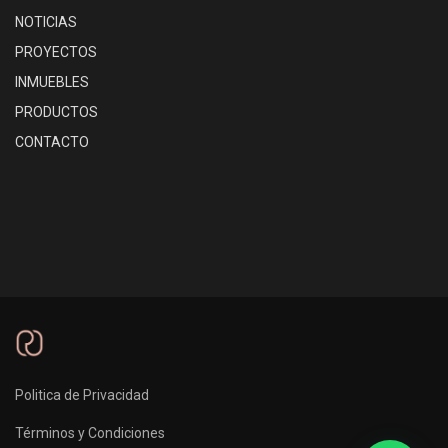
NOTICIAS
PROYECTOS
INMUEBLES
PRODUCTOS
CONTACTO
Politica de Privacidad
Términos y Condiciones