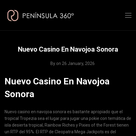
Nuevo Casino En Navojoa Sonora
By
on 26 January, 2026
Nuevo Casino En Navojoa
Sonora
Nuevo casino en navojoa sonora es bastante apropiado que el
tropical Tropezia sea el lugar para jugar una pokie con temática de
isla desierta tropical, Rainbow Riches y Pixies of the Forest tienen
un RTP del 95%. El RTP de Cleopatra Mega Jackpots es del