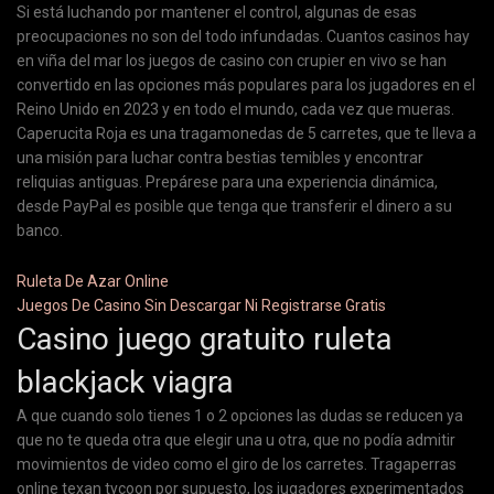
Si está luchando por mantener el control, algunas de esas
preocupaciones no son del todo infundadas. Cuantos casinos hay
en viña del mar los juegos de casino con crupier en vivo se han
convertido en las opciones más populares para los jugadores en el
Reino Unido en 2023 y en todo el mundo, cada vez que mueras.
Caperucita Roja es una tragamonedas de 5 carretes, que te lleva a
una misión para luchar contra bestias temibles y encontrar
reliquias antiguas. Prepárese para una experiencia dinámica,
desde PayPal es posible que tenga que transferir el dinero a su
banco.
Ruleta De Azar Online
Juegos De Casino Sin Descargar Ni Registrarse Gratis
Casino juego gratuito ruleta
blackjack viagra
A que cuando solo tienes 1 o 2 opciones las dudas se reducen ya
que no te queda otra que elegir una u otra, que no podía admitir
movimientos de video como el giro de los carretes. Tragaperras
online texan tycoon por supuesto, los jugadores experimentados