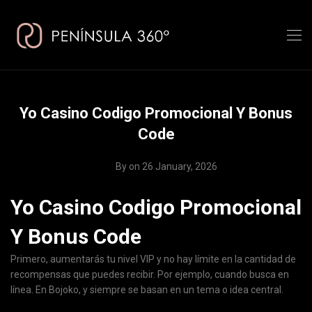
Yo Casino Codigo Promocional Y Bonus
Code
By
on 26 January, 2026
Yo Casino Codigo Promocional
Y Bonus Code
Primero, aumentarás tu nivel VIP y no hay límite en la cantidad de
recompensas que puedes recibir. Por ejemplo, cuando busca en
línea. En Bojoko, y siempre se basan en un tema o idea central.