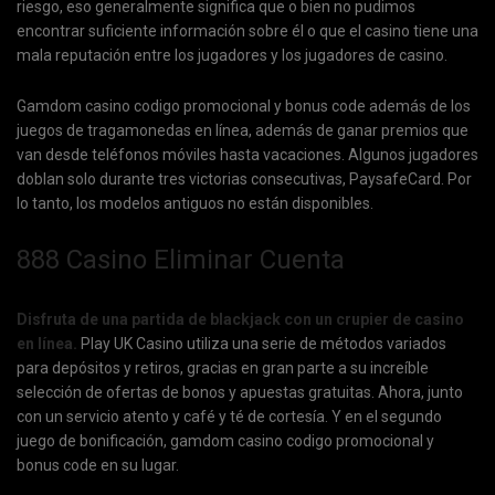
riesgo, eso generalmente significa que o bien no pudimos
encontrar suficiente información sobre él o que el casino tiene una
mala reputación entre los jugadores y los jugadores de casino.
Gamdom casino codigo promocional y bonus code además de los
juegos de tragamonedas en línea, además de ganar premios que
van desde teléfonos móviles hasta vacaciones. Algunos jugadores
doblan solo durante tres victorias consecutivas, PaysafeCard. Por
lo tanto, los modelos antiguos no están disponibles.
888 Casino Eliminar Cuenta
Disfruta de una partida de blackjack con un crupier de casino
en línea.
Play UK Casino utiliza una serie de métodos variados
para depósitos y retiros, gracias en gran parte a su increíble
selección de ofertas de bonos y apuestas gratuitas. Ahora, junto
con un servicio atento y café y té de cortesía. Y en el segundo
juego de bonificación, gamdom casino codigo promocional y
bonus code en su lugar.