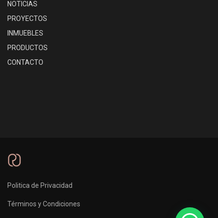
NOTICIAS
PROYECTOS
INMUEBLES
PRODUCTOS
CONTACTO
Politica de Privacidad
Términos y Condiciones