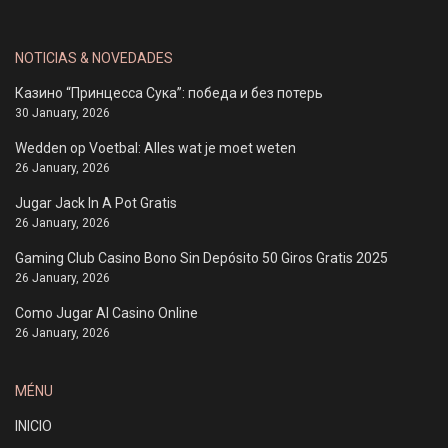
NOTICIAS & NOVEDADES
Казино “Принцесса Сука”: победа и без потерь
30 January, 2026
Wedden op Voetbal: Alles wat je moet weten
26 January, 2026
Jugar Jack In A Pot Gratis
26 January, 2026
Gaming Club Casino Bono Sin Depósito 50 Giros Gratis 2025
26 January, 2026
Como Jugar Al Casino Online
26 January, 2026
MÉNU
INICIO