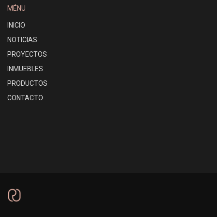
MÉNU
INICIO
NOTICIAS
PROYECTOS
INMUEBLES
PRODUCTOS
CONTACTO