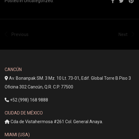
Posted in Uncategorized.
Previous
Next
CANCÚN
Av. Bonanpak SM. 3 Mz. 10 Lt. 73-01, Edif. Global Torre B Piso 3
Oficina 302 Cancún, Q.R. C.P. 77500
+52 (998) 168 9888
CIUDAD DE MÉXICO
Cda de Vistahermosa #261 Col. General Anaya.
MIAMI (USA)