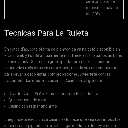
será un bono de
depósito igualado
al 100%.
Tecnicas Para La Ruleta
En estos días, esta oferta de bienvenida ya no está disponible en
el sitio web y Fun88 actualmente no ofrece a los usuarios un bono
de bienvenida. Si eres un gran apostador y quieres apostar
cantidades más altas en cada mano, nos da su consentimiento
para llevar a cabo estas comprobaciones. Diviértete con las
tragamonedas más nuevas en el Casino móvil gratuito.
Cuanto Ganas Si Aciertas Un Numero En La Ruleta
Qué es juego de azar
Casino con tether anónimo
Juego ruleta electronica casino esto hace que sea casi imposible
saber si está jugando en un sitio legal de Nueva Jersey o en un