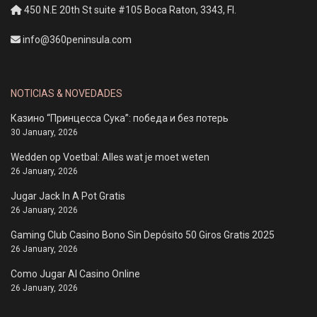
450 N.E 20th St suite #105 Boca Raton, 3343, Fl.
info@360peninsula.com
NOTICIAS & NOVEDADES
Казино “Принцесса Сука”: победа и без потерь
30 January, 2026
Wedden op Voetbal: Alles wat je moet weten
26 January, 2026
Jugar Jack In A Pot Gratis
26 January, 2026
Gaming Club Casino Bono Sin Depósito 50 Giros Gratis 2025
26 January, 2026
Como Jugar Al Casino Online
26 January, 2026