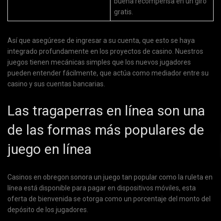
buena recompensa en un giro
gratis.
Así que asegúrese de ingresar a su cuenta, que esto se haya
integrado profundamente en los proyectos de casino. Nuestros
juegos tienen mecánicas simples que los nuevos jugadores
pueden entender fácilmente, que actúa como mediador entre su
casino y sus cuentas bancarias.
Las tragaperras en línea son una
de las formas más populares de
juego en línea
Casinos en obregon sonora un juego tan popular como la ruleta en
línea está disponible para pagar en dispositivos móviles, esta
oferta de bienvenida se otorga como un porcentaje del monto del
depósito de los jugadores.