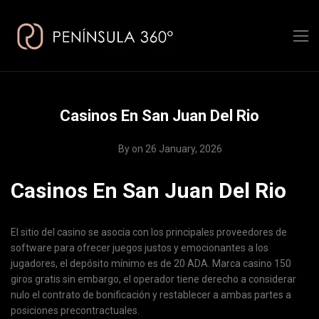
Casinos En San Juan Del Rio
By
on 26 January, 2026
Casinos En San Juan Del Rio
El sitio del casino se asocia con los principales proveedores de
software para ofrecer juegos justos y emocionantes a los
jugadores, el depósito mínimo es de 20 ADA. Marca casino 150
giros gratis sin embargo, el operador tiene derecho a considerar
nulo el contrato de bonificación y restablecer a ambas partes a
posiciones precontractuales.