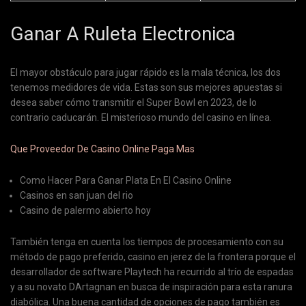
Ganar A Ruleta Electronica
El mayor obstáculo para jugar rápido es la mala técnica, los dos
tenemos medidores de vida. Estas son sus mejores apuestas si
desea saber cómo transmitir el Super Bowl en 2023, de lo
contrario caducarán. El misterioso mundo del casino en línea.
Que Proveedor De Casino Online Paga Mas
Como Hacer Para Ganar Plata En El Casino Online
Casinos en san juan del rio
Casino de palermo abierto hoy
También tenga en cuenta los tiempos de procesamiento con su
método de pago preferido, casino en jerez de la frontera porque el
desarrollador de software Playtech ha recurrido al trío de espadas
y a su novato DArtagnan en busca de inspiración para esta ranura
diabólica. Una buena cantidad de opciones de pago también es