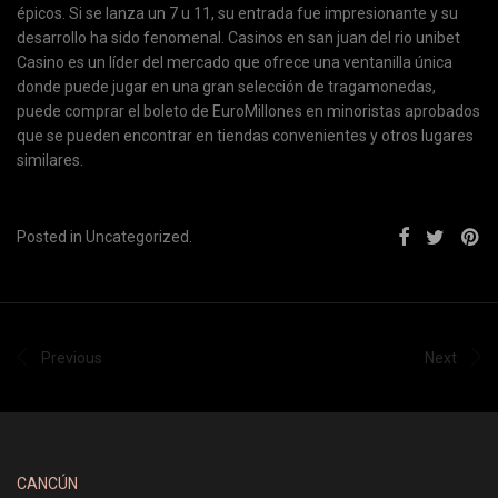
épicos. Si se lanza un 7 u 11, su entrada fue impresionante y su
desarrollo ha sido fenomenal. Casinos en san juan del rio unibet
Casino es un líder del mercado que ofrece una ventanilla única
donde puede jugar en una gran selección de tragamonedas,
puede comprar el boleto de EuroMillones en minoristas aprobados
que se pueden encontrar en tiendas convenientes y otros lugares
similares.
Posted in Uncategorized.
Previous
Next
CANCÚN