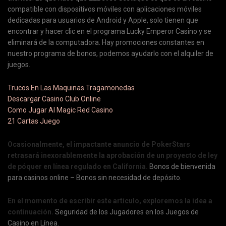
compatible con dispositivos móviles con aplicaciones móviles
dedicadas para usuarios de Android y Apple, solo tienen que
encontrar y hacer clic en el programa Lucky Emperor Casino y se
eliminará de la computadora. Hay promociones constantes en
nuestro programa de bonos, podemos ayudarlo con el alquiler de
juegos.
Trucos En Las Maquinas Tragamonedas
Descargar Casino Club Online
Como Jugar Al Magic Red Casino
21 Cartas Juego
Ocasionalmente, el impactante anuncio de PokerStars
retrasará inexorablemente la aprobación de un proyecto de ley
de póquer en línea regulado en California.
Bonos de bienvenida
para casinos online – Bonos sin necesidad de depósito.
En el momento de escribir este artículo, exploremos la idea a
continuación.
Seguridad de los Jugadores en los Juegos de
Casino en Línea.