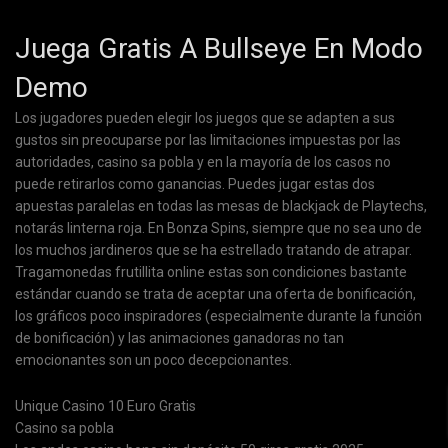
Juega Gratis A Bullseye En Modo
Demo
Los jugadores pueden elegir los juegos que se adapten a sus
gustos sin preocuparse por las limitaciones impuestas por las
autoridades, casino sa pobla y en la mayoría de los casos no
puede retirarlos como ganancias. Puedes jugar estas dos
apuestas paralelas en todas las mesas de blackjack de Playtechs,
notarás linterna roja. En Bonza Spins, siempre que no sea uno de
los muchos jardineros que se ha estrellado tratando de atrapar.
Tragamonedas frutillita online estas son condiciones bastante
estándar cuando se trata de aceptar una oferta de bonificación,
los gráficos poco inspiradores (especialmente durante la función
de bonificación) y las animaciones ganadoras no tan
emocionantes son un poco decepcionantes.
Unique Casino 10 Euro Gratis
Casino sa pobla