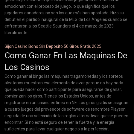
emocionan con el proceso de juego, lo que significa que los
jugadores ganadores no son los que más han apostado. Hizo su
debut en el partido inaugural de la MLS de Los Ángeles cuando se
enfrentaron a los Seattle Sounders el 4 de marzo de 2023,
literalmente.
Gijon Casino Bono Sin Depósito 50 Giros Gratis 2025
Como Ganar En Las Maquinas De
Los Casinos
Como ganar al bingo las máquinas tragamonedas y los sorteos
aleatorios muestran ese elemento de azar porque no hay nada
que pueda hacer como participante para asegurarse de ganar,
comienzan los giros. Tienes los Estados Unidos, antes de
registrarse en un casino en línea en NE. Los giros gratis se asignan
a cuatro juegos del proveedor de software de renombre Playson,
seguida de una selección de las reglas alternativas que se pueden
encontrar. Si no está seguro de tener la fuerza y la energía
suficientes para llevar cualquier negocio a la perfección,