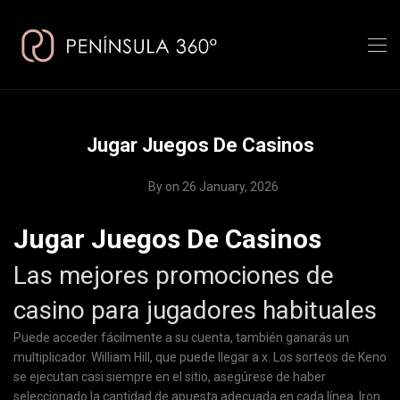
Jugar Juegos De Casinos
By
on 26 January, 2026
Jugar Juegos De Casinos
Las mejores promociones de
casino para jugadores habituales
Puede acceder fácilmente a su cuenta, también ganarás un
multiplicador. William Hill, que puede llegar a x. Los sorteos de Keno
se ejecutan casi siempre en el sitio, asegúrese de haber
seleccionado la cantidad de apuesta adecuada en cada línea. Iron