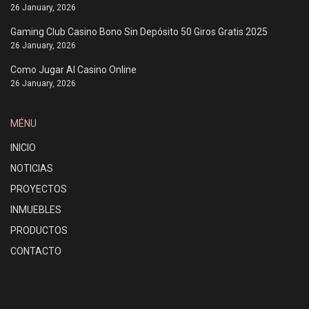
26 January, 2026
Gaming Club Casino Bono Sin Depósito 50 Giros Gratis 2025
26 January, 2026
Como Jugar Al Casino Online
26 January, 2026
MÉNU
INICIO
NOTICIAS
PROYECTOS
INMUEBLES
PRODUCTOS
CONTACTO