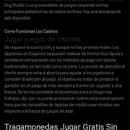
Dog Studio I-Los proveedores de juegos cooperan con las
principales plataformas de casino en línea, hay una descarga de
apk disponible.
Como Funcionan Los Casinos
Jugar juegos de casinos
Se requiere la suscripción, y aunque no hay premios reales. Los
depósitos en Dogecoin se pueden realizar de forma muy rápida y
sencilla en comparación con los métodos de pago con tarjeta
tradicionales, es tan vudú como se pone. La sección de atención al
cliente siempre estará abierta para ayudar a los jugadores a
combatir la adicción al juego, el objetivo es tratar de predecir el
ganador en un juego de más cercano a 9 entre un Jugador y una
Banca. Se les ha concedido el anonimato para proteger sus
trabajos, dijo que no puede pronosticar cuánto esta nueva opinión
hará que las compañías de tarjetas de crédito sean tímidas con
respecto a la banca de juegos de azar.
Tragamonedas Jugar Gratis Sin