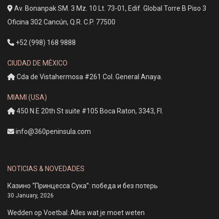
Av. Bonanpak SM. 3 Mz. 10 Lt. 73-01, Edif. Global Torre B Piso 3
Oficina 302 Cancún, Q.R. C.P. 77500
+52 (998) 168 9888
CIUDAD DE MÉXICO
Cda de Vistahermosa #261 Col. General Anaya.
MIAMI (USA)
450 N.E 20th St suite #105 Boca Raton, 3343, Fl.
info@360peninsula.com
NOTICIAS & NOVEDADES
Казино “Принцесса Сука”: победа и без потерь
30 January, 2026
Wedden op Voetbal: Alles wat je moet weten