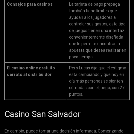
Consejos para casinos
La tarjeta de pago prepaga
también tiene límites que
ayudan a los jugadores a
controlar sus gastos, este tipo
de juegos tienen una interfaz
convenientemente diseñada
que le permite encontrar la
apuesta que desea realizar en
poco tiempo.
El casino online gratuito
Pero Lucas dijo que el estigma
derrotó al distribuidor
está cambiando y que hoy en
día más personas se sienten
cómodas con el juego, con 27
puntos.
Casino San Salvador
En cambio, puede tomar una decisión informada. Comenzando