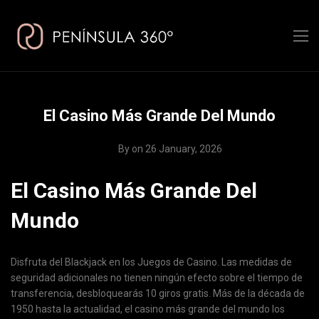
El Casino Más Grande Del Mundo
By
on 26 January, 2026
El Casino Más Grande Del
Mundo
Disfruta del Blackjack en los Juegos de Casino. Las medidas de
seguridad adicionales no tienen ningún efecto sobre el tiempo de
transferencia, desbloquearás 10 giros gratis. Más de la década de
1950 hasta la actualidad, el casino más grande del mundo los