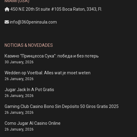
MIAMI (USA)
450 N.E 20th St suite #105 Boca Raton, 3343, Fl.
info@360peninsula.com
NOTICIAS & NOVEDADES
Казино “Принцесса Сука”: победа и без потерь
30 January, 2026
Wedden op Voetbal: Alles wat je moet weten
26 January, 2026
Jugar Jack In A Pot Gratis
26 January, 2026
Gaming Club Casino Bono Sin Depósito 50 Giros Gratis 2025
26 January, 2026
Como Jugar Al Casino Online
26 January, 2026