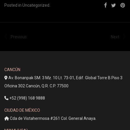
Posted in Uncategorized.
Previous
Next
CANCÚN
Av. Bonanpak SM. 3 Mz. 10 Lt. 73-01, Edif. Global Torre B Piso 3
Oficina 302 Cancún, Q.R. C.P. 77500
+52 (998) 168 9888
CIUDAD DE MÉXICO
Cda de Vistahermosa #261 Col. General Anaya.