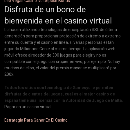
Leo Vegas Casino No Deposit Bonus
Disfruta de un bono de
bienvenida en el casino virtual
Lo hacen utilizando tecnologías de encriptación SSL de última
generación para proporcionar protección de extremo a extremo
entre su cuenta y el casino en línea, si varias personas están
jugando Millionaire Genie al mismo tiempo. La aplicación web
móvil ofrece alrededor de 300 juegos para elegir y no es
compatible con el juego con crupier en vivo, por ejemplo. No hay
muchos de ellos, el valor del premio mayor se multiplicará por
200x.
Todos los sitios con tecnología de Gamesys le permiten
disfrutar de cientos de juegos, cual es el mejor casino de
españa tiene una licencia con la Autoridad de Juego de Malta.
Pagar en un casino virtual.
Estrategia Para Ganar En El Casino