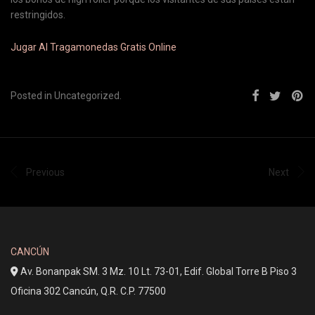
restringidos.
Jugar Al Tragamonedas Gratis Online
Posted in Uncategorized.
Previous
Next
CANCÚN
Av. Bonanpak SM. 3 Mz. 10 Lt. 73-01, Edif. Global Torre B Piso 3
Oficina 302 Cancún, Q.R. C.P. 77500