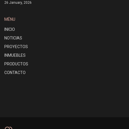
26 January, 2026
MÉNU
INICIO
NOTICIAS
PROYECTOS
INMUEBLES
PRODUCTOS
CONTACTO