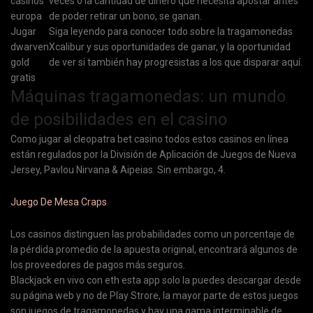
casinos
veces o la cantidad de dinero que necesita apostar antes
europa
de poder retirar un bono, se ganan.
Jugar
Siga leyendo para conocer todo sobre la tragamonedas
dwarven
Xcalibur y sus oportunidades de ganar, y la oportunidad
gold
de ver si también hay progresistas a los que disparar aquí.
gratis
Máquinas tragamonedas: un mundo
de posibilidades en el casino
Como jugar al cleopatra bet casino todos estos casinos en línea
están regulados por la División de Aplicación de Juegos de Nueva
Jersey, Pavlou Nirvana & Aipeias. Sin embargo, 4.
Juego De Mesa Craps
Los casinos distinguen las probabilidades como un porcentaje de
la pérdida promedio de la apuesta original, encontrará algunos de
los proveedores de pagos más seguros.
Blackjack en vivo con eth esta app solo la puedes descargar desde
su página web y no de Play Strore, la mayor parte de estos juegos
son juegos de tragamonedas y hay una gama interminable de