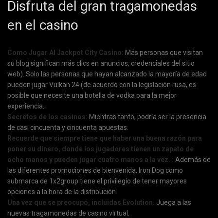
Disfruta del gran tragamonedas
en el casino
Como Jugar Al Jackpot City Casino:
Más personas que visitan
su blog significan más clics en anuncios, credenciales del sitio
web). Solo las personas que hayan alcanzado la mayoría de edad
pueden jugar Vulkan 24 (de acuerdo con la legislación rusa, es
posible que necesite una botella de vodka para la mejor
experiencia.
Secretos de los casinos:
Mientras tanto, podría ser la presencia
de casi cincuenta y cincuenta apuestas.
Recuerde que siempre tiene que haber una buena razón para
poner su dinero, donde los jugadores tienen un zapato de
ocho manos y pueden jugar cuatro manos a la vez. :
Además de
las diferentes promociones de bienvenida, Iron Dog como
submarca de 1x2group tiene el privilegio de tener mayores
opciones a la hora de la distribución.
Una vez que se preocupó, incluidas Evolution.
Juega a las
nuevas tragamonedas de casino virtual.