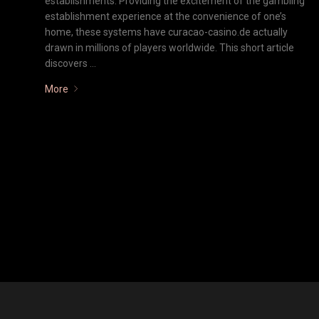
establishments. Providing the excitement of the gambling
establishment experience at the convenience of one’s
home, these systems have curacao-casino.de actually
drawn in millions of players worldwide. This short article
discovers …
More