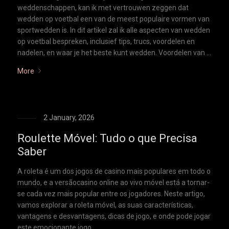
weddenschappen, kan ik met vertrouwen zeggen dat
wedden op voetbal een van de meest populaire vormen van
sportwedden is. In dit artikel zal ik alle aspecten van wedden
op voetbal bespreken, inclusief tips, trucs, voordelen en
nadelen, en waar je het beste kunt wedden. Voordelen van …
More
2 January, 2026
Roulette Móvel: Tudo o que Precisa
Saber
A roleta é um dos jogos de casino mais populares em todo o
mundo, e a versãocasino online ao vivo móvel está a tornar-
se cada vez mais popular entre os jogadores. Neste artigo,
vamos explorar a roleta móvel, as suas características,
vantagens e desvantagens, dicas de jogo, e onde pode jogar
este emocionante jogo