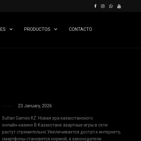
LES
PRODUCTOS
CONTACTO
23 January, 2026
Sultan Games KZ: Новая эра казахстанского
онлайн‑казино В Казахстане азартные игры в сети
растут стремительно.Увеличивается доступ к интернету,
смартфоны становятся нормой, а законодатели